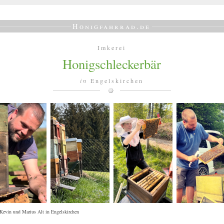
Honigfahrrad.de
Imkerei
Honigschleckerbär
in
Engelskirchen
Kevin und Marius Alt in Engelskirchen