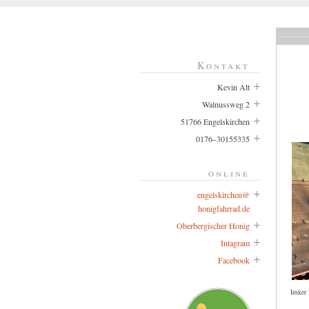
Kontakt
Kevin Alt
Walnussweg 2
51766 Engelskirchen
0176–30155335
online
engelskirchen@
honigfahrrad.de
Oberbergischer Honig
Intagram
Facebook
Imker 