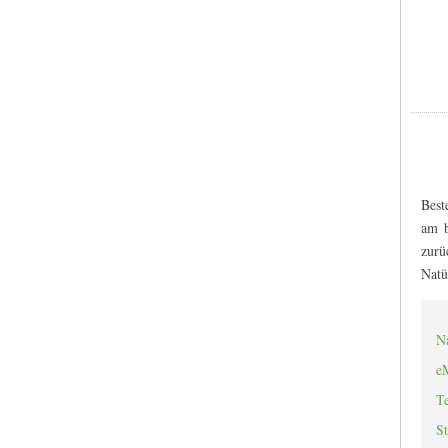
Best
am b
zurü
Natü
N
eM
Te
St