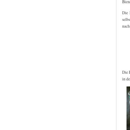
Bien
Die 
selb
nach
Die 
in d