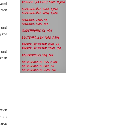
kerei
ersen
t und
 vor
t und
urnah
mich
 Rad?
baren