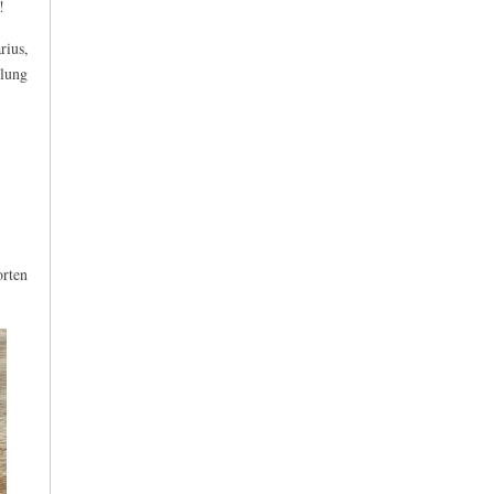
!
ius,
llung
orten