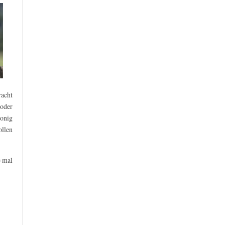
acht
 oder
honig
ollen
e mal