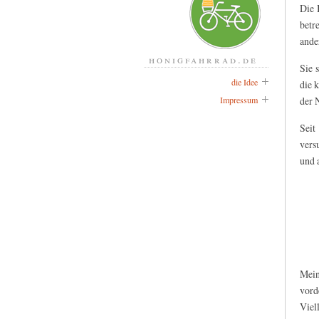
Die 
betr
ande
honigfahrrad.de
Sie 
die Idee
die 
Impressum
der 
Seit
vers
und 
Mei
vord
Viel