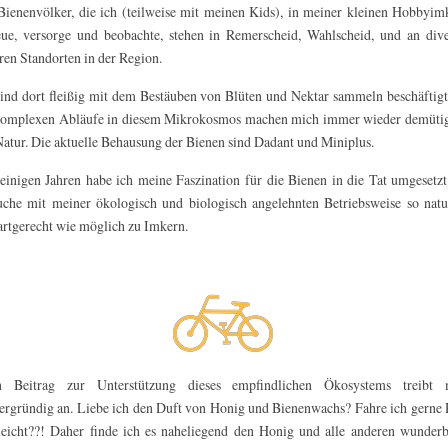
Bienenvölker, die ich (teilweise mit meinen Kids), in meiner kleinen Hobbyim
eue, versorge und beobachte, stehen in Remerscheid, Wahlscheid, und an div
ren Standorten in der Region.
sind dort fleißig mit dem Bestäuben von Blüten und Nektar sammeln beschäftig
komplexen Abläufe in diesem Mikrokosmos machen mich immer wieder demütig
Natur. Die aktuelle Behausung der Bienen sind Dadant und Miniplus.
 einigen Jahren habe ich meine Faszination für die Bienen in die Tat umgesetz
uche mit meiner ökologisch und biologisch angelehnten Betriebsweise so nat
artgerecht wie möglich zu Imkern.
n Beitrag zur Unterstützung dieses empfindlichen Ökosystems treibt 
ergründig an. Liebe ich den Duft von Honig und Bienenwachs? Fahre ich gerne
leicht??! Daher finde ich es naheliegend den Honig und alle anderen wunder