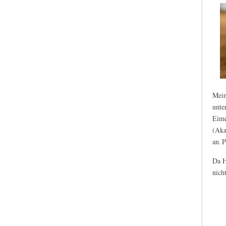
Mein
unte
Eime
(Aka
an. 
Da H
nicht